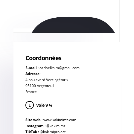
Coordonnées
E-mail
:
carlaelkaim@gmail.com
Adresse
:
4 boulevard Vercingétorix
95100 Argenteuil
France
L
Voie 9 ¾
Site web
:
www.kakimimz.com
Instagram
:
@kakimimz
TikTok
:
@kakimiproject