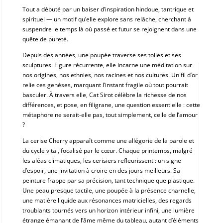
Tout a débuté par un baiser d’inspiration hindoue, tantrique et
spirituel — un motif qu’elle explore sans relâche, cherchant à
suspendre le temps là où passé et futur se rejoignent dans une
quête de pureté.
Depuis des années, une poupée traverse ses toiles et ses
sculptures. Figure récurrente, elle incarne une méditation sur
nos origines, nos ethnies, nos racines et nos cultures. Un fil d’or
relie ces genèses, marquant l’instant fragile où tout pourrait
basculer. À travers elle, Cat Sirot célèbre la richesse de nos
différences, et pose, en filigrane, une question essentielle : cette
métaphore ne serait-elle pas, tout simplement, celle de l’amour
?
La cerise Cherry apparaît comme une allégorie de la parole et
du cycle vital, focalisé par le cœur. Chaque printemps, malgré
les aléas climatiques, les cerisiers refleurissent : un signe
d’espoir, une invitation à croire en des jours meilleurs. Sa
peinture frappe par sa précision, tant technique que plastique.
Une peau presque tactile, une poupée à la présence charnelle,
une matière liquide aux résonances matricielles, des regards
troublants tournés vers un horizon intérieur infini, une lumière
étrange émanant de l’âme même du tableau, autant d’éléments