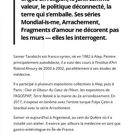
valeur, le politique déconnecté, la
terre qui s’emballe. Ses séries
Mondial-is-me, Arrachement,
Fragments d’amour ne décorent pas
les murs — elles les interrogent.
Samer Tarabichi est franco-syrien, né en 1982 à Alep. Peintre
principalement autodidacte, il a suivi des cours à l’Institut d’Art
Roland Khoury de 2000 à 2002, parallèlement à ses études de
médecine.
Il a participé à plusieurs expositions collectives à Alep, puis à
Paris :
Clair et Obscur Au Cœur de l’Hiver
, les expositions de
l’AGOSPAP,
Terre Natale
à la mairie du 2e arrondissement. En
2017, il expose en binôme avec l’artiste turque Fulya Çetin à
Istanbul avec la série
Arrachement
.
Samer vit aujourd’hui à Argenteuil, au sein du Qu4tre où il a
installé son atelier. Il exerce par ailleurs la médecine en tant que
gastro-entérologue en Île-de-France.