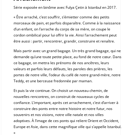
Série exposée en binôme avec Fulya Çetin à Istanbul en 2017.
« Être arraché, c’est souffrir, s’émietter comme des petits
morceaux de pain, et parfois disparaître. Comme à la naissance
d’un enfant, on l’arrache du corps de sa mère, on coupe le
cordon ombilical pour lui offrir la vie. Ainsi l’arrachement peut
être aussi : partir, rencontrer, grandir, construire et renaître.
Mais partir avec un grand bagage. Un très grand bagage, qui ne
demande qu’une toute petite place, au fond de notre cœur. Dans
ce bagage, on mettra les prénoms de nos ancêtres, leurs
valeurs et parfois leurs défauts, les paroles des prières, les
portes de notre ville, l’odeur du café de notre grand-mère, notre
Teddy, et une berceuse fredonnée par maman.
Et puis la vie continue. On choisit un nouveau chemin, de
nouvelles rencontres, on construit de nouveaux cycles de
confiance. L’important, après cet arrachement, c’est d’arriver à
construire des ponts entre notre histoire et notre futur, nos
souvenirs et nos visions, notre ville natale et nos villes
adoptives. À l’image de ces ponts qui relient Orient et Occident,
Europe et Asie, dans cette magnifique ville qui s’appelle Istanbul.
»