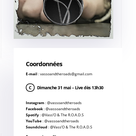
Coordonnées
E-mail
:
vassoandtheroads@gmail.com
C
Dimanche 31 mai – Live dès 13h30
Instagram
:
@vassoandtheroads
Facebook
:
@vassoandtheroads
Spotify
:
@Vass’O & The R.O.A.D.S
YouTube
:
@vassoandtheroads
Soundcloud
:
@Vass’O & The R.O.A.D.S