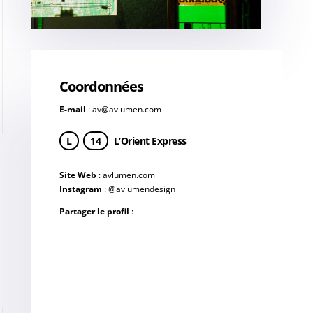
Coordonnées
E-mail
:
av@avlumen.com
L
14
L’Orient Express
Site Web
:
avlumen.com
Instagram
:
@avlumendesign
Partager le profil
: