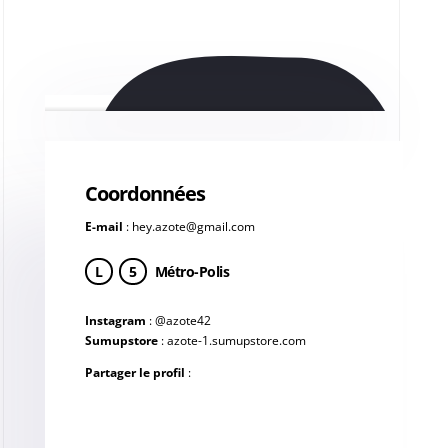
Coordonnées
E-mail
:
hey.azote@gmail.com
L
5
Métro-Polis
Instagram
:
@azote42
Sumupstore
:
azote-1.sumupstore.com
Partager le profil
: